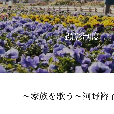
顕彰制度
～家族を歌う～河野裕