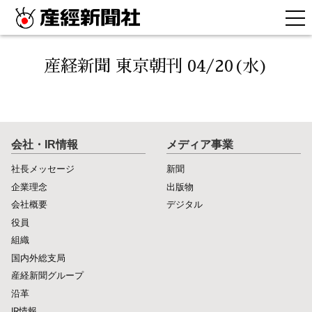
産経新聞 東京朝刊 04/20(水)
会社・IR情報
メディア事業
社長メッセージ
新聞
企業理念
出版物
会社概要
デジタル
役員
組織
国内外総支局
産経新聞グループ
沿革
IR情報