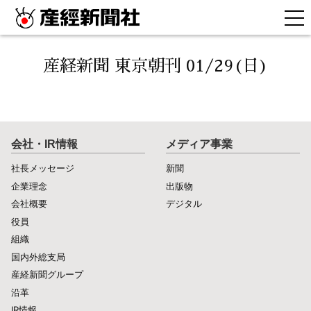
産経新聞 東京朝刊 01/29(日)
会社・IR情報
メディア事業
社長メッセージ
新聞
企業理念
出版物
会社概要
デジタル
役員
組織
国内外総支局
産経新聞グループ
沿革
IR情報