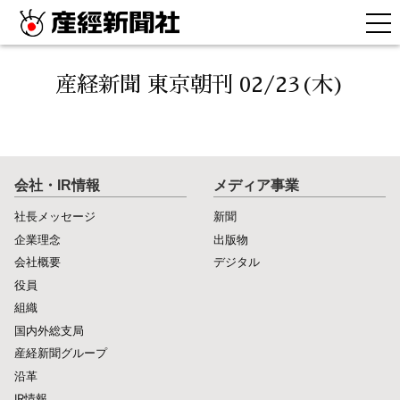
産経新聞 東京朝刊 02/23(木)
会社・IR情報
メディア事業
社長メッセージ
新聞
企業理念
出版物
会社概要
デジタル
役員
組織
国内外総支局
産経新聞グループ
沿革
IR情報