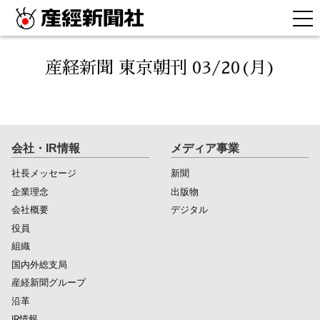
産経新聞 東京朝刊 03/20(月)
会社・IR情報
メディア事業
社長メッセージ
新聞
企業理念
出版物
会社概要
デジタル
役員
組織
国内外総支局
産経新聞グループ
沿革
IR情報