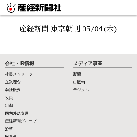
産経新聞 東京朝刊 05/04(木)
会社・IR情報
メディア事業
社長メッセージ
新聞
企業理念
出版物
会社概要
デジタル
役員
組織
国内外総支局
産経新聞グループ
沿革
IR情報