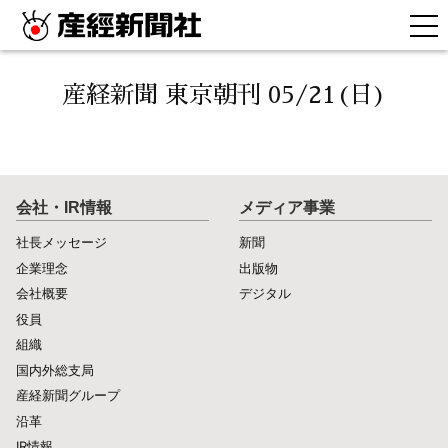
産経新聞 東京朝刊 05/21(日)
会社・IR情報
メディア事業
社長メッセージ
新聞
企業理念
出版物
会社概要
デジタル
役員
組織
国内外総支局
産経新聞グループ
沿革
IR情報