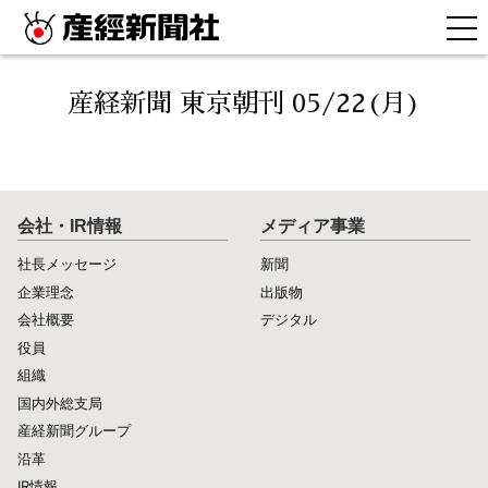
産経新聞 東京朝刊 05/22(月)
会社・IR情報
メディア事業
社長メッセージ
新聞
企業理念
出版物
会社概要
デジタル
役員
組織
国内外総支局
産経新聞グループ
沿革
IR情報