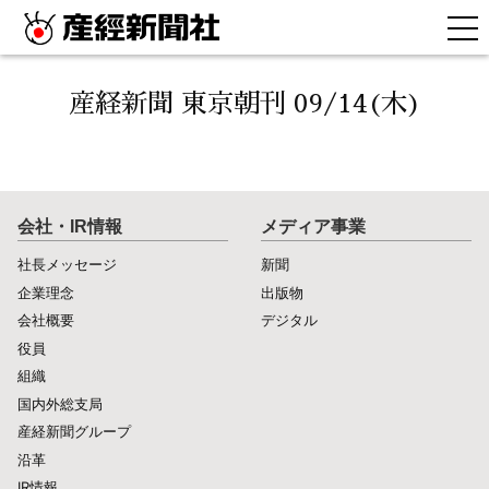
産経新聞 東京朝刊 09/14(木)
会社・IR情報
メディア事業
社長メッセージ
新聞
企業理念
出版物
会社概要
デジタル
役員
組織
国内外総支局
産経新聞グループ
沿革
IR情報