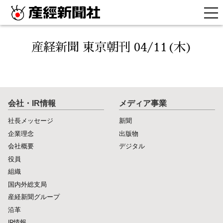
産経新聞 東京朝刊 04/11(木)
会社・IR情報
メディア事業
社長メッセージ
新聞
企業理念
出版物
会社概要
デジタル
役員
組織
国内外総支局
産経新聞グループ
沿革
IR情報