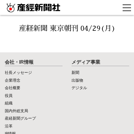
産経新聞 東京朝刊 04/29(月)
会社・IR情報
メディア事業
社長メッセージ
新聞
企業理念
出版物
会社概要
デジタル
役員
組織
国内外総支局
産経新聞グループ
沿革
IR情報