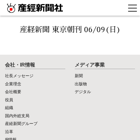
産経新聞 東京朝刊 06/09(日)
会社・IR情報
メディア事業
社長メッセージ
新聞
企業理念
出版物
会社概要
デジタル
役員
組織
国内外総支局
産経新聞グループ
沿革
IR情報