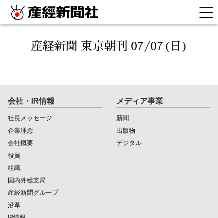
産経新聞 東京朝刊 07/07(日)
会社・IR情報
メディア事業
社長メッセージ
新聞
企業理念
出版物
会社概要
デジタル
役員
組織
国内外総支局
産経新聞グループ
沿革
IR情報