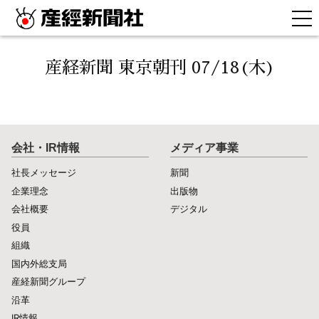
産経新聞 東京朝刊 07/18(木)
会社・IR情報
メディア事業
社長メッセージ
新聞
企業理念
出版物
会社概要
デジタル
役員
組織
国内外総支局
産経新聞グループ
沿革
IR情報