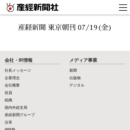
産経新聞 東京朝刊 07/19(金)
会社・IR情報
メディア事業
社長メッセージ
新聞
企業理念
出版物
会社概要
デジタル
役員
組織
国内外総支局
産経新聞グループ
沿革
IR情報