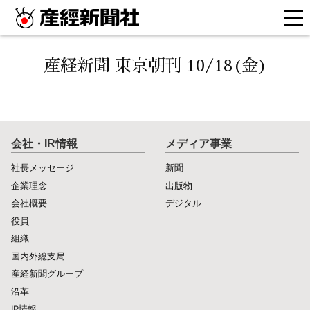
産経新聞 東京朝刊 10/18(金)
会社・IR情報
メディア事業
社長メッセージ
新聞
企業理念
出版物
会社概要
デジタル
役員
組織
国内外総支局
産経新聞グループ
沿革
IR情報