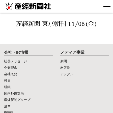
産経新聞 東京朝刊 11/08(金)
会社・IR情報
メディア事業
社長メッセージ
新聞
企業理念
出版物
会社概要
デジタル
役員
組織
国内外総支局
産経新聞グループ
沿革
IR情報