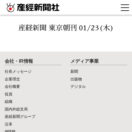
産経新聞 東京朝刊 01/23(木)
会社・IR情報
メディア事業
社長メッセージ
新聞
企業理念
出版物
会社概要
デジタル
役員
組織
国内外総支局
産経新聞グループ
沿革
IR情報