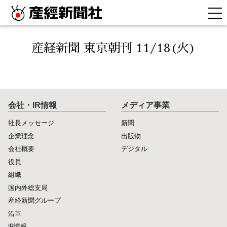
産経新聞 東京朝刊 11/18(火)
会社・IR情報
メディア事業
社長メッセージ
新聞
企業理念
出版物
会社概要
デジタル
役員
組織
国内外総支局
産経新聞グループ
沿革
IR情報