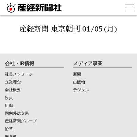
産経新聞 東京朝刊 01/05(月)
会社・IR情報
メディア事業
社長メッセージ
新聞
企業理念
出版物
会社概要
デジタル
役員
組織
国内外総支局
産経新聞グループ
沿革
IR情報