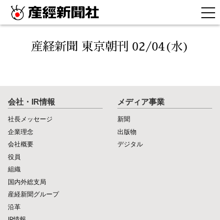
産経新聞 東京朝刊 02/04(水)
会社・IR情報
メディア事業
社長メッセージ
新聞
企業理念
出版物
会社概要
デジタル
役員
組織
国内外総支局
産経新聞グループ
沿革
IR情報