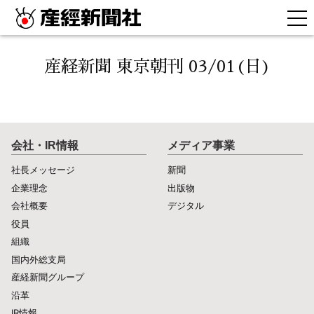
産経新聞 東京朝刊 03/01(日)
会社・IR情報
メディア事業
社長メッセージ
新聞
企業理念
出版物
会社概要
デジタル
役員
組織
国内外総支局
産経新聞グループ
沿革
IR情報