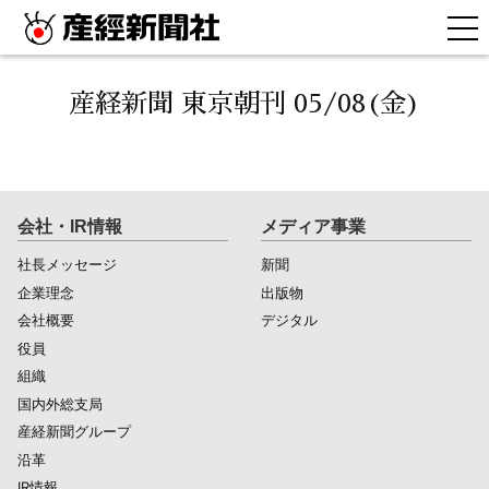
産経新聞 東京朝刊 05/08(金)
会社・IR情報
メディア事業
社長メッセージ
新聞
企業理念
出版物
会社概要
デジタル
役員
組織
国内外総支局
産経新聞グループ
沿革
IR情報