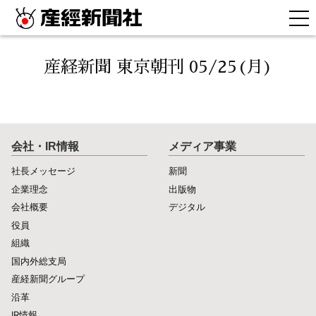
産経新聞 東京朝刊 05/25(月)
会社・IR情報
メディア事業
社長メッセージ
新聞
企業理念
出版物
会社概要
デジタル
役員
組織
国内外総支局
産経新聞グループ
沿革
IR情報