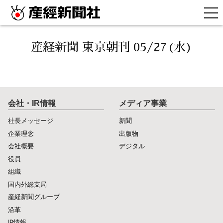
産経新聞 東京朝刊 05/27(水)
会社・IR情報
メディア事業
社長メッセージ
新聞
企業理念
出版物
会社概要
デジタル
役員
組織
国内外総支局
産経新聞グループ
沿革
IR情報