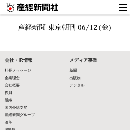
産経新聞 東京朝刊 06/12(金)
会社・IR情報
メディア事業
社長メッセージ
新聞
企業理念
出版物
会社概要
デジタル
役員
組織
国内外総支局
産経新聞グループ
沿革
IR情報