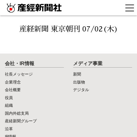
産経新聞 東京朝刊 07/02(木)
会社・IR情報
メディア事業
社長メッセージ
新聞
企業理念
出版物
会社概要
デジタル
役員
組織
国内外総支局
産経新聞グループ
沿革
IR情報