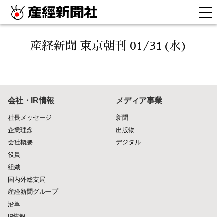
産経新聞 東京朝刊 01/31(水)
会社・IR情報
メディア事業
社長メッセージ
新聞
企業理念
出版物
会社概要
デジタル
役員
組織
国内外総支局
産経新聞グループ
沿革
IR情報