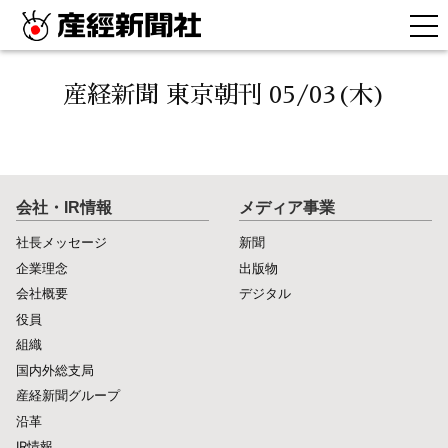
産経新聞 東京朝刊 05/03(木)
会社・IR情報
メディア事業
社長メッセージ
新聞
企業理念
出版物
会社概要
デジタル
役員
組織
国内外総支局
産経新聞グループ
沿革
IR情報