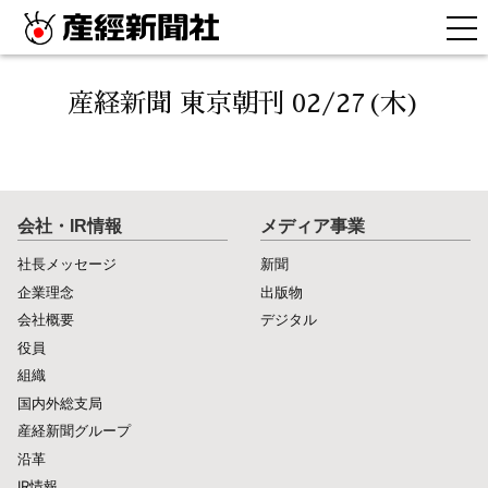
産経新聞 東京朝刊 02/27(木)
会社・IR情報
メディア事業
社長メッセージ
新聞
企業理念
出版物
会社概要
デジタル
役員
組織
国内外総支局
産経新聞グループ
沿革
IR情報