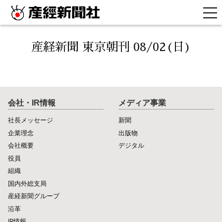
産経新聞 東京朝刊 08/02(日)
会社・IR情報
メディア事業
社長メッセージ
新聞
企業理念
出版物
会社概要
デジタル
役員
組織
国内外総支局
産経新聞グループ
沿革
IR情報