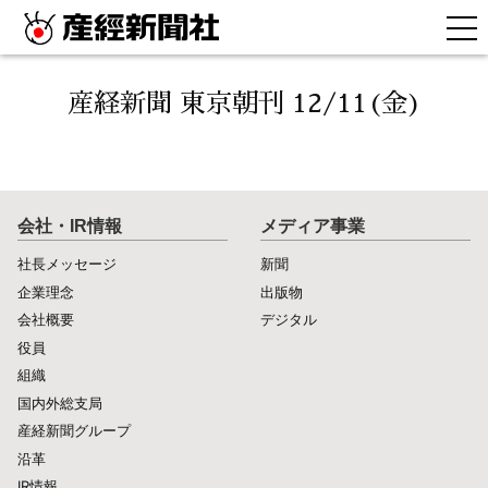
産経新聞 東京朝刊 12/11(金)
会社・IR情報
メディア事業
社長メッセージ
新聞
企業理念
出版物
会社概要
デジタル
役員
組織
国内外総支局
産経新聞グループ
沿革
IR情報