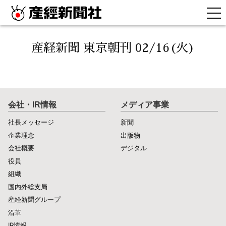
産経新聞 東京朝刊 02/16(火)
会社・IR情報
メディア事業
社長メッセージ
新聞
企業理念
出版物
会社概要
デジタル
役員
組織
国内外総支局
産経新聞グループ
沿革
IR情報