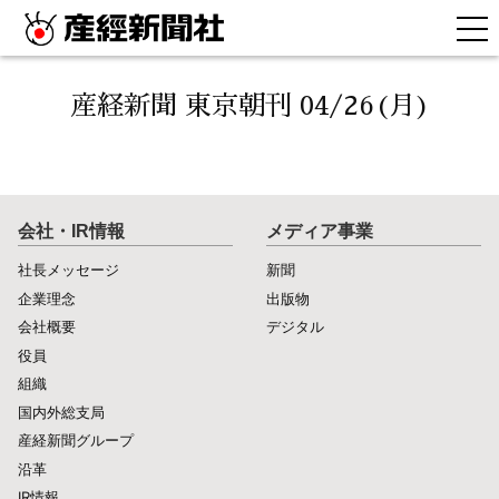
産経新聞 東京朝刊 04/26(月)
会社・IR情報
メディア事業
社長メッセージ
新聞
企業理念
出版物
会社概要
デジタル
役員
組織
国内外総支局
産経新聞グループ
沿革
IR情報